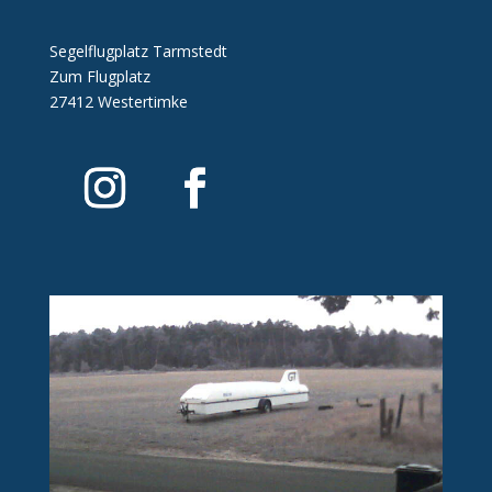
Segelflugplatz Tarmstedt
Zum Flugplatz
cropped-favicon_q.gif
27412 Westertimke